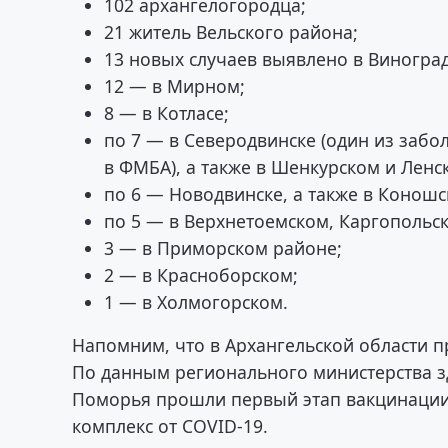
102 архангелогородца;
21 житель Вельского района;
13 новых случаев выявлено в Виногра
12 — в Мирном;
8 — в Котласе;
по 7 — в Северодвинске (один из заб
в ФМБА), а также в Шенкурском и Лен
по 6 — Новодвинске, а также в Конош
по 5 — в Верхнетоемском, Каргопольс
3 — в Приморском районе;
2 — в Красноборском;
1 — в Холмогорском.
Напомним, что в Архангельской области 
По данным регионального министерства з
Поморья прошли первый этап вакцинации
комплекс от COVID-19.