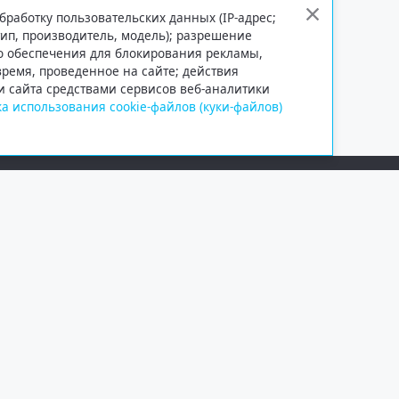
бработку пользовательских данных (IP-адрес;
тип, производитель, модель); разрешение
го обеспечения для блокирования рекламы,
 время, проведенное на сайте; действия
и сайта средствами сервисов веб-аналитики
а использования cookie-файлов (куки-файлов)
Сетевое издание «Информационно
Учредитель — общество с ограни
Выписка из реестра зарегистрир
от 09.11.2018 выдано Федеральн
и массовых коммуникаций (Роск
При полном или частичном испо
обязательна. Копирование матер