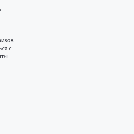
ь
ризов
ься с
чты