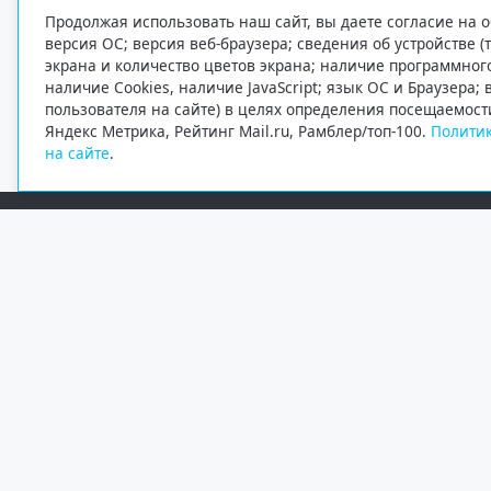
Продолжая использовать наш сайт, вы даете согласие на о
версия ОС; версия веб-браузера; сведения об устройстве (
экрана и количество цветов экрана; наличие программно
наличие Cookies, наличие JavaScript; язык ОС и Браузера;
пользователя на сайте) в целях определения посещаемост
Яндекс Метрика, Рейтинг Mail.ru, Рамблер/топ-100.
Политик
на сайте
.
Редакция
Электронная почта
+7 (8182) 20-46-02
info@region29.ru
Главный редактор — Журавлёв Константин Валерьевич