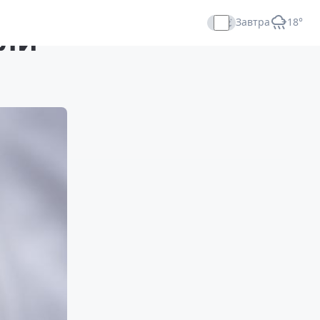
Завтра
+18°
или
Прямой эфир