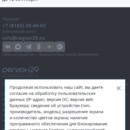
Редакция
+7 (8182) 20-46-02
Электронная почта
info@region29.ru
Главный редактор — Журавлёв Константин Валерьевич
Сетевое издание «Информационное агентство Регион 29»,
© 2016–2026
Продолжая использовать наш сайт, вы даете
согласие на обработку пользовательских
Учредитель — общество с ограниченной ответственностью «Агентство
данных (IP-адрес; версия ОС; версия веб-
«Правда Севера».
Выписка из реестра зарегистрированных средств массовой
браузера; сведения об устройстве (тип,
информации:
ЭЛ № ФС 77-74226
от 09.11.2018 выдано Федеральной
производитель, модель); разрешение экрана
службой по надзору в сфере связи, информационных технологий
и количество цветов экрана; наличие
и массовых коммуникаций (Роскомнадзор).
программного обеспечения для блокирования
рекламы, наличие Cookies, наличие JavaScript;