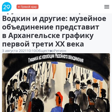
Врубель, Фальк, Петров-
Прямой эфир
Водкин и другие: музейное
объединение представит
в Архангельске графику
первой трети ХХ века
3 августа 2021
10:10
Общество
Регион