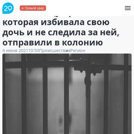
Жительницу Архангельска,
Прямой эфир
которая избивала свою
дочь и не следила за ней,
отправили в колонию
4 июня 2021
10:50
Происшествия
Регион