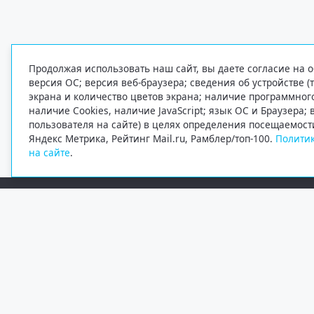
Продолжая использовать наш сайт, вы даете согласие на о
версия ОС; версия веб-браузера; сведения об устройстве (
экрана и количество цветов экрана; наличие программно
наличие Cookies, наличие JavaScript; язык ОС и Браузера;
пользователя на сайте) в целях определения посещаемост
Яндекс Метрика, Рейтинг Mail.ru, Рамблер/топ-100.
Политик
на сайте
.
Редакция
Электронная почта
+7 (8182) 20-46-02
info@region29.ru
Главный редактор — Журавлёв Константин Валерьевич