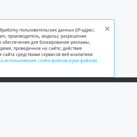
бработку пользовательских данных (IP-адрес;
тип, производитель, модель); разрешение
го обеспечения для блокирования рекламы,
 время, проведенное на сайте; действия
и сайта средствами сервисов веб-аналитики
а использования cookie-файлов (куки-файлов)
Сетевое издание «Информационно
Учредитель — общество с ограни
Выписка из реестра зарегистрир
от 09.11.2018 выдано Федеральн