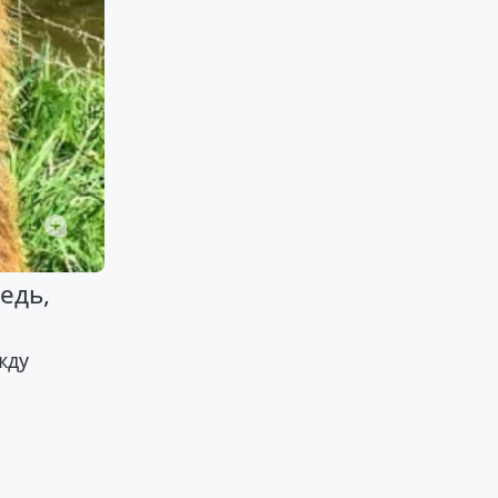
едь,
жду