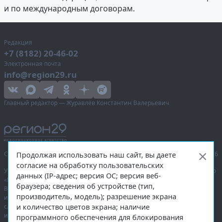
и по международным договорам.
Редакция
+7 (8182) 20-46-02
Электронная почта
info@region29.ru
Главный редактор — Журавлёв Константин Валерьевич
Сетевое издание «Информационное агентство Регион 29»,
© 2016–2026
Продолжая использовать наш сайт, вы даете
согласие на обработку пользовательских
Учредитель — общество с ограниченной ответственностью «Агентство
данных (IP-адрес; версия ОС; версия веб-
«Правда Севера».
браузера; сведения об устройстве (тип,
Выписка из реестра зарегистрированных средств массовой
производитель, модель); разрешение экрана
информации:
ЭЛ № ФС 77-74226
от 09.11.2018 выдано Федеральной
и количество цветов экрана; наличие
службой по надзору в сфере связи, информационных технологий
и массовых коммуникаций (Роскомнадзор).
программного обеспечения для блокирования