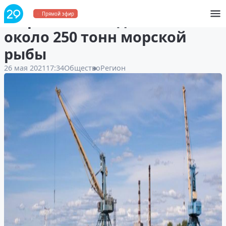
В Архангельск доставили
Прямой эфир
около 250 тонн морской
рыбы
26 мая 2021
17:34
Общество
Регион