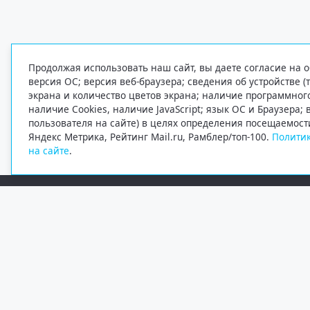
Продолжая использовать наш сайт, вы даете согласие на о
версия ОС; версия веб-браузера; сведения об устройстве (
экрана и количество цветов экрана; наличие программно
наличие Cookies, наличие JavaScript; язык ОС и Браузера;
пользователя на сайте) в целях определения посещаемост
Яндекс Метрика, Рейтинг Mail.ru, Рамблер/топ-100.
Политик
на сайте
.
Редакция
Электронная почта
+7 (8182) 20-46-02
info@region29.ru
Главный редактор — Журавлёв Константин Валерьевич