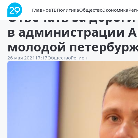
Главное
ТВ
Политика
Общество
Экономика
Рег
Отвечать за дороги
в администрации А
молодой петербур
26 мая 2021
17:17
Общество
Регион