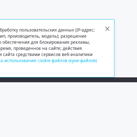
бработку пользовательских данных (IP-адрес;
тип, производитель, модель); разрешение
го обеспечения для блокирования рекламы,
 время, проведенное на сайте; действия
и сайта средствами сервисов веб-аналитики
а использования cookie-файлов (куки-файлов)
Сетевое издание «Информационно
Учредитель — общество с ограни
Выписка из реестра зарегистрир
от 09.11.2018 выдано Федеральн