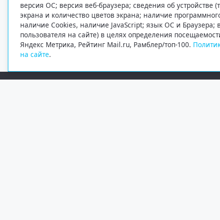
версия ОС; версия веб-браузера; сведения об устройстве (
экрана и количество цветов экрана; наличие программно
наличие Cookies, наличие JavaScript; язык ОС и Браузера;
пользователя на сайте) в целях определения посещаемост
Яндекс Метрика, Рейтинг Mail.ru, Рамблер/топ-100.
Политик
на сайте
.
Редакция
Электронная почта
+7 (8182) 20-46-02
info@region29.ru
Главный редактор — Журавлёв Константин Валерьевич