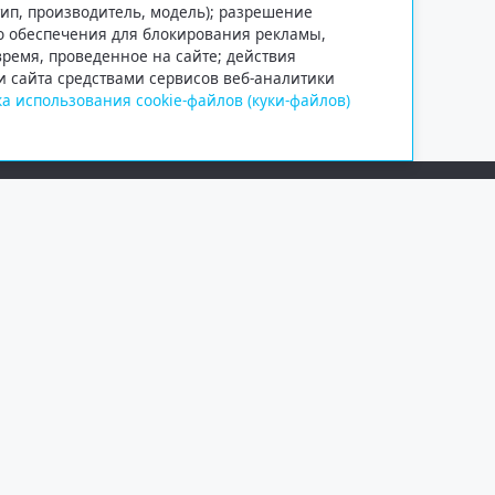
тип, производитель, модель); разрешение
го обеспечения для блокирования рекламы,
 время, проведенное на сайте; действия
и сайта средствами сервисов веб-аналитики
а использования cookie-файлов (куки-файлов)
Сетевое издание «Информационно
Учредитель — общество с ограни
Выписка из реестра зарегистрир
от 09.11.2018 выдано Федеральн
и массовых коммуникаций (Роск
При полном или частичном испо
обязательна. Копирование матер
Правовая информация
.