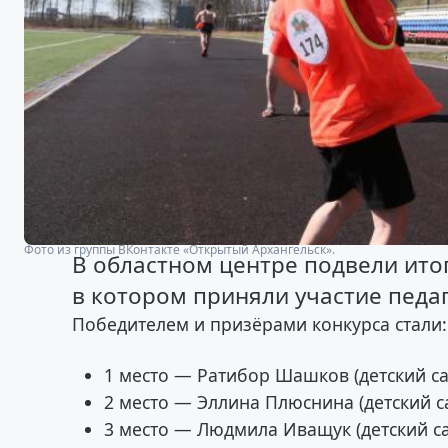
Фото из группы ВКонтакте «Открытый Архангельск».
В областном центре подвели итог
в котором приняли участие педаг
Победителем и призёрами конкурса стали:
1 место — Ратибор Шашков (детский са
2 место — Эллина Плюснина (детский са
3 место — Людмила Иващук (детский са