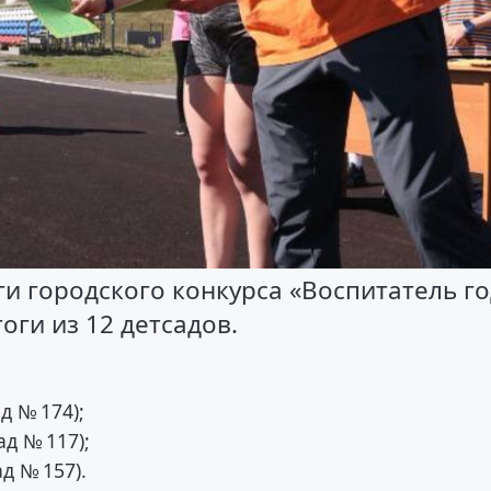
и городского конкурса «Воспитатель го
оги из 12 детсадов.
д № 174);
д № 117);
д № 157).