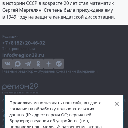
в истории СССР в возрасте 20 лет стал математик
Сергей Мергелян. Степень была присуждена ему
в 1949 году на защите кандидатской диссертации.
Редакция
+7 (8182) 20-46-02
Электронная почта
info@region29.ru
Главный редактор — Журавлёв Константин Валерьевич
Сетевое издание «Информационное агентство Регион 29»,
© 2016–2026
Продолжая использовать наш сайт, вы даете
согласие на обработку пользовательских
Учредитель — общество с ограниченной ответственностью «Агентство
данных (IP-адрес; версия ОС; версия веб-
«Правда Севера».
браузера; сведения об устройстве (тип,
Выписка из реестра зарегистрированных средств массовой
информации:
ЭЛ № ФС 77-74226
от 09.11.2018 выдано Федеральной
производитель, модель); разрешение экрана