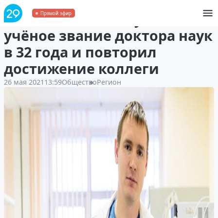
Учёный САФУ получил
Прямой эфир
учёное звание доктора наук
в 32 года и повторил
достижение коллеги
26 мая 2021
13:59
Общество
Регион