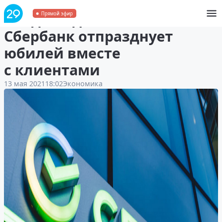
180 дней до 180-летия: как
Прямой эфир
Сбербанк отпразднует
юбилей вместе
с клиентами
13 мая 2021
18:02
Экономика