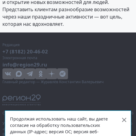
и открытие новых возможностей для людей.
Представить клиентам разнообразие возможностей
через наши праздничные активности — вот цель,
которая нас вдохновляет.
Редакция
+7 (8182) 20-46-02
Электронная почта
info@region29.ru
Главный редактор — Журавлёв Константин Валерьевич
Сетевое издание «Информационное агентство Регион 29»,
© 2016–2026
Продолжая использовать наш сайт, вы даете
Учредитель — общество с ограниченной ответственностью «Агентство
согласие на обработку пользовательских
«Правда Севера».
данных (IP-адрес; версия ОС; версия веб-
Выписка из реестра зарегистрированных средств массовой