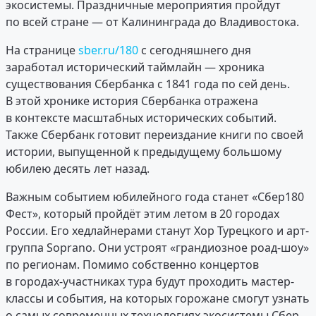
экосистемы. Праздничные мероприятия пройдут
по всей стране — от Калининграда до Владивостока.
На странице
sber.ru/180
с сегодняшнего дня
заработал исторический таймлайн — хроника
существования Сбербанка с 1841 года по сей день.
В этой хронике история Сбербанка отражена
в контексте масштабных исторических событий.
Также Сбербанк готовит переиздание книги по своей
истории, выпущенной к предыдущему большому
юбилею десять лет назад.
Важным событием юбилейного года станет «Сбер180
Фест», который пройдёт этим летом в 20 городах
России. Его хедлайнерами станут Хор Турецкого и арт-
группа Soprano. Они устроят «грандиозное роад-шоу»
по регионам. Помимо собственно концертов
в городах-участниках тура будут проходить мастер-
классы и события, на которых горожане смогут узнать
о самых современных технологиях экосистемы Сбер