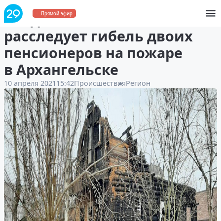
Следственный комитет
Прямой эфир
расследует гибель двоих
пенсионеров на пожаре
в Архангельске
10 апреля 2021
15:42
Происшествия
Регион