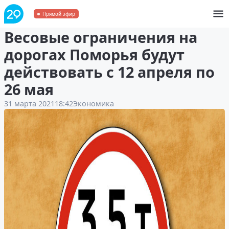
Не больше 3,5 тонны на ось!
Прямой эфир
Весовые ограничения на
дорогах Поморья будут
действовать с 12 апреля по
26 мая
31 марта 2021
18:42
Экономика