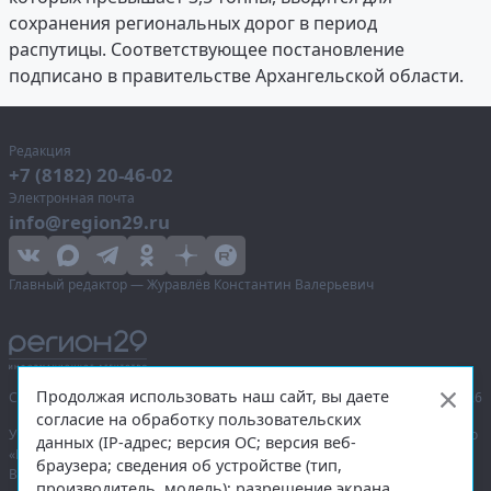
сохранения региональных дорог в период
распутицы. Соответствующее постановление
подписано в правительстве Архангельской области.
Редакция
+7 (8182) 20-46-02
Электронная почта
info@region29.ru
Главный редактор — Журавлёв Константин Валерьевич
Продолжая использовать наш сайт, вы даете
Сетевое издание «Информационное агентство Регион 29»,
© 2016–2026
согласие на обработку пользовательских
Учредитель — общество с ограниченной ответственностью «Агентство
данных (IP-адрес; версия ОС; версия веб-
«Правда Севера».
браузера; сведения об устройстве (тип,
Выписка из реестра зарегистрированных средств массовой
производитель, модель); разрешение экрана