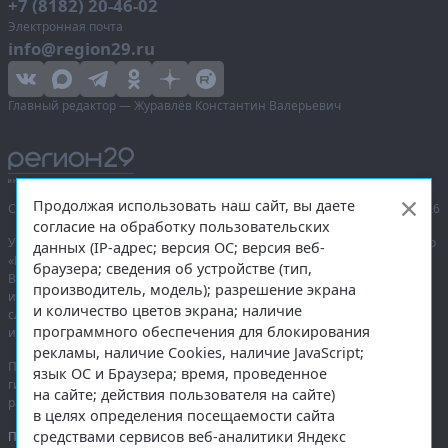
+7 (8182) 20-46-02
Электронная почта
info@region29.ru
Главный редактор — Журавлёв Константин Валерьевич
Продолжая использовать наш сайт, вы даете
Сетевое издание «Информационное агентство Регион 29»,
© 2016–2026
согласие на обработку пользовательских
Учредитель — общество с ограниченной ответственностью «Агентство
данных (IP-адрес; версия ОС; версия веб-
«Правда Севера».
браузера; сведения об устройстве (тип,
Выписка из реестра зарегистрированных средств массовой
производитель, модель); разрешение экрана
информации:
ЭЛ № ФС 77-74226
от 09.11.2018 выдано Федеральной
и количество цветов экрана; наличие
службой по надзору в сфере связи, информационных технологий
программного обеспечения для блокирования
и массовых коммуникаций (Роскомнадзор).
рекламы, наличие Cookies, наличие JavaScript;
При полном или частичном использовании любых материалов
язык ОС и Браузера; время, проведенное
гиперссылка на
region29.ru
обязательна. Копирование материалов без
на сайте; действия пользователя на сайте)
разрешения администрации сайта запрещено.
в целях определения посещаемости сайта
средствами сервисов веб-аналитики Яндекс
Правовая информация
.