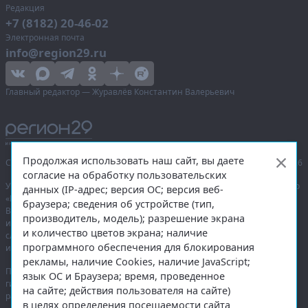
Редакция
+7 (8182) 20-46-02
Электронная почта
info@region29.ru
Главный редактор — Журавлёв Константин Валерьевич
Продолжая использовать наш сайт, вы даете
Сетевое издание «Информационное агентство Регион 29»,
© 2016–2026
согласие на обработку пользовательских
Учредитель — общество с ограниченной ответственностью «Агентство
данных (IP-адрес; версия ОС; версия веб-
«Правда Севера».
браузера; сведения об устройстве (тип,
Выписка из реестра зарегистрированных средств массовой
производитель, модель); разрешение экрана
информации:
ЭЛ № ФС 77-74226
от 09.11.2018 выдано Федеральной
и количество цветов экрана; наличие
службой по надзору в сфере связи, информационных технологий
программного обеспечения для блокирования
и массовых коммуникаций (Роскомнадзор).
рекламы, наличие Cookies, наличие JavaScript;
При полном или частичном использовании любых материалов
язык ОС и Браузера; время, проведенное
гиперссылка на
region29.ru
обязательна. Копирование материалов без
на сайте; действия пользователя на сайте)
разрешения администрации сайта запрещено.
в целях определения посещаемости сайта