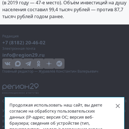
(в 2019 году — 47-е место). Объём инвестиций на душу
населения составил 99,4 тысяч рублей — против 87,7
тысяч рублей годом ранее.
Редакция
+7 (8182) 20-46-02
Электронная почта
info@region29.ru
Главный редактор — Журавлёв Константин Валерьевич
Сетевое издание «Информационное агентство Регион 29»,
© 2016–2026
Продолжая использовать наш сайт, вы даете
согласие на обработку пользовательских
Учредитель — общество с ограниченной ответственностью «Агентство
«Правда Севера».
данных (IP-адрес; версия ОС; версия веб-
Выписка из реестра зарегистрированных средств массовой
браузера; сведения об устройстве (тип,
информации:
ЭЛ № ФС 77-74226
от 09.11.2018 выдано Федеральной