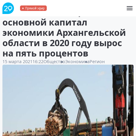
Объём инвестиций в
Прямой эфир
основной капитал
экономики Архангельской
области в 2020 году вырос
на пять процентов
15 марта 2021
16:22
Общество
Экономика
Регион