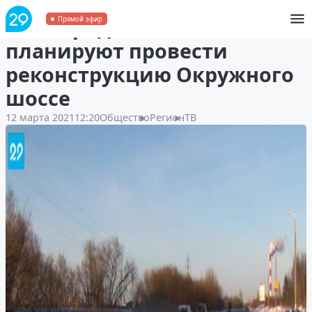
В Северодвинске
Прямой эфир
планируют провести
реконструкцию Окружного
шоссе
12 марта 2021
12:20
Общество
Регион
ТВ