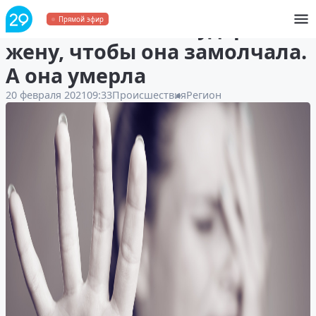
Житель Васьково ударил
Прямой эфир
жену, чтобы она замолчала.
А она умерла
20 февраля 2021
09:33
Происшествия
Регион