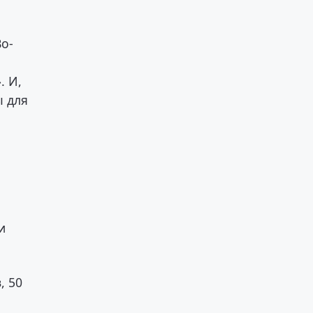
Во-
. И,
ы для
и
, 50