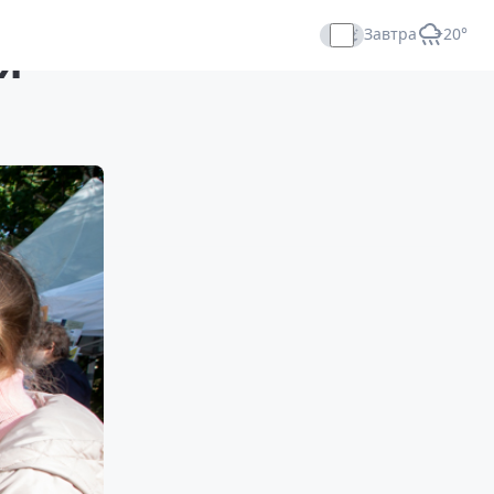
Завтра
+20°
я
Прямой эфир