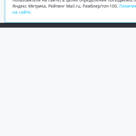
Яндекс Метрика, Рейтинг Mail.ru, Рамблер/топ-100.
Политик
на сайте
.
Редакция
Электронная почта
+7 (8182) 20-46-02
info@region29.ru
Главный редактор — Журавлёв Константин Валерьевич