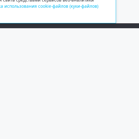
а использования cookie-файлов (куки-файлов)
Сетевое издание «Информационно
Учредитель — общество с ограни
Выписка из реестра зарегистрир
от 09.11.2018 выдано Федеральн
и массовых коммуникаций (Роск
При полном или частичном испо
обязательна. Копирование матер
Правовая информация
.
На информационном ресурсе пр