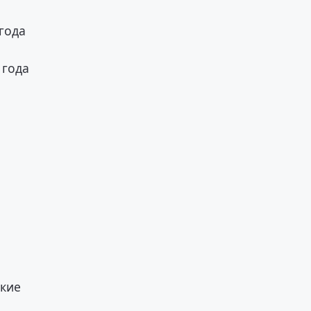
года
 года
акие