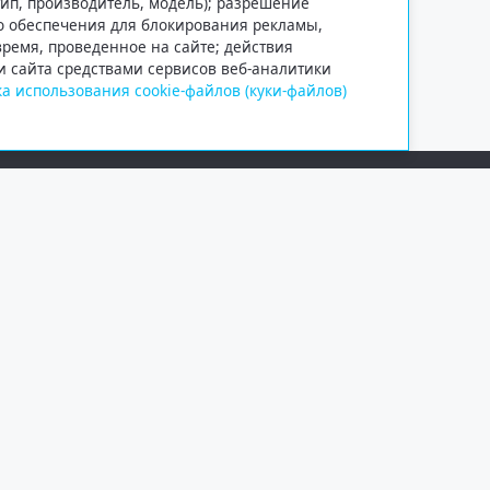
тип, производитель, модель); разрешение
го обеспечения для блокирования рекламы,
 время, проведенное на сайте; действия
и сайта средствами сервисов веб-аналитики
а использования cookie-файлов (куки-файлов)
Сетевое издание «Информационно
Учредитель — общество с ограни
Выписка из реестра зарегистрир
от 09.11.2018 выдано Федеральн
и массовых коммуникаций (Роск
При полном или частичном испо
обязательна. Копирование матер
Правовая информация
.