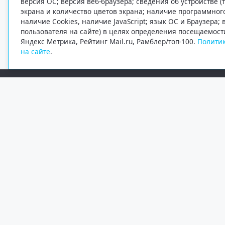
версия ОС; версия веб-браузера; сведения об устройстве (
экрана и количество цветов экрана; наличие программно
наличие Cookies, наличие JavaScript; язык ОС и Браузера;
пользователя на сайте) в целях определения посещаемост
Яндекс Метрика, Рейтинг Mail.ru, Рамблер/топ-100.
Политик
на сайте
.
Редакция
Электронная почта
+7 (8182) 20-46-02
info@region29.ru
Главный редактор — Журавлёв Константин Валерьевич