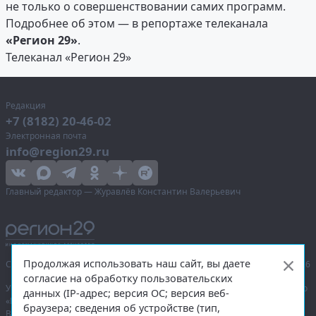
не только о совершенствовании самих программ.
Подробнее об этом — в репортаже телеканала
«Регион 29»
.
Телеканал «Регион 29»
Редакция
+7 (8182) 20-46-02
Электронная почта
info@region29.ru
Главный редактор — Журавлёв Константин Валерьевич
Продолжая использовать наш сайт, вы даете
Сетевое издание «Информационное агентство Регион 29»,
© 2016–2026
согласие на обработку пользовательских
Учредитель — общество с ограниченной ответственностью «Агентство
данных (IP-адрес; версия ОС; версия веб-
«Правда Севера».
браузера; сведения об устройстве (тип,
Выписка из реестра зарегистрированных средств массовой