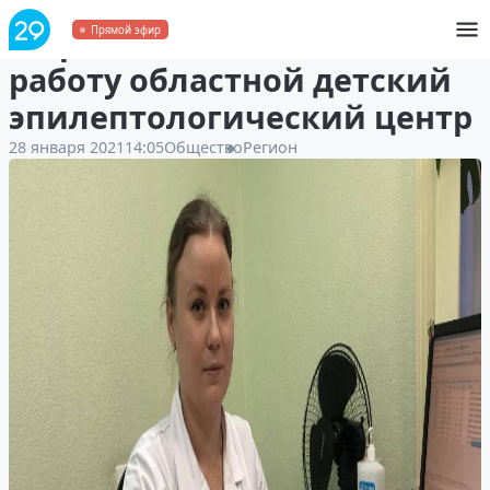
В Архангельске начал
Прямой эфир
работу областной детский
эпилептологический центр
28 января 2021
14:05
Общество
Регион