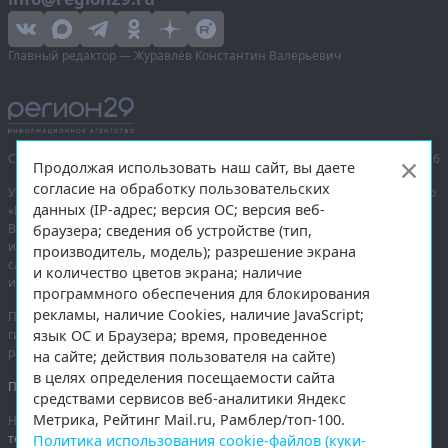
Главный редактор — Журавлёв Константин Валерьевич
Сетевое издание «Информационное агентство Регион 29»,
© 2016–2026
Продолжая использовать наш сайт, вы даете
согласие на обработку пользовательских
Учредитель — общество с ограниченной ответственностью «Агентство
данных (IP-адрес; версия ОС; версия веб-
«Правда Севера».
Выписка из реестра зарегистрированных средств массовой
браузера; сведения об устройстве (тип,
информации:
ЭЛ № ФС 77-74226
от 09.11.2018 выдано Федеральной
производитель, модель); разрешение экрана
службой по надзору в сфере связи, информационных технологий
и количество цветов экрана; наличие
и массовых коммуникаций (Роскомнадзор).
программного обеспечения для блокирования
рекламы, наличие Cookies, наличие JavaScript;
При полном или частичном использовании любых материалов
язык ОС и Браузера; время, проведенное
гиперссылка на
region29.ru
обязательна. Копирование материалов без
разрешения администрации сайта запрещено.
на сайте; действия пользователя на сайте)
в целях определения посещаемости сайта
Правовая информация
.
средствами сервисов веб-аналитики Яндекс
Метрика, Рейтинг Mail.ru, Рамблер/топ-100.
На информационном ресурсе применяются
рекомендательные
технологии
.
Политика использования cookie-файлов (куки-