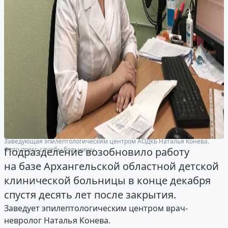
Заведующая эпилептологическим центром АОДКБ Наталья Конева.
Фото пресс-службы больницы.
Подразделение возобновило работу
на базе Архангельской областной детской
клинической больницы в конце декабря
спустя десять лет после закрытия.
Заведует эпилептологическим центром врач-
невролог Наталья Конева.