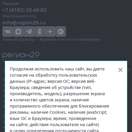
Редакция
+7 (8182) 20-46-02
Электронная почта
info@region29.ru
Главный редактор — Журавлёв Константин Валерьевич
Продолжая использовать наш сайт, вы даете
Сетевое издание «Информационное агентство Регион 29»,
© 2016–2026
согласие на обработку пользовательских
Учредитель — общество с ограниченной ответственностью «Агентство
данных (IP-адрес; версия ОС; версия веб-
«Правда Севера».
браузера; сведения об устройстве (тип,
Выписка из реестра зарегистрированных средств массовой
производитель, модель); разрешение экрана
информации:
ЭЛ № ФС 77-74226
от 09.11.2018 выдано Федеральной
и количество цветов экрана; наличие
службой по надзору в сфере связи, информационных технологий
программного обеспечения для блокирования
и массовых коммуникаций (Роскомнадзор).
рекламы, наличие Cookies, наличие JavaScript;
При полном или частичном использовании любых материалов
язык ОС и Браузера; время, проведенное
гиперссылка на
region29.ru
обязательна. Копирование материалов без
на сайте; действия пользователя на сайте)
разрешения администрации сайта запрещено.
в целях определения посещаемости сайта