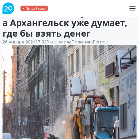
Ещё только январь,
Прямой эфир
а Архангельск уже думает,
где бы взять денег
26 января 2021
17:32
Экономика
Политика
Регион