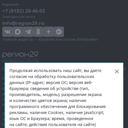
Редакция
+7 (8182) 20-46-02
Электронная почта
info@region29.ru
Главный редактор — Журавлёв Константин Валерьевич
Сетевое издание «Информационное агентство Регион 29»,
© 2016–2026
Продолжая использовать наш сайт, вы даете
согласие на обработку пользовательских
Учредитель — общество с ограниченной ответственностью «Агентство
данных (IP-адрес; версия ОС; версия веб-
«Правда Севера».
браузера; сведения об устройстве (тип,
Выписка из реестра зарегистрированных средств массовой
информации:
ЭЛ № ФС 77-74226
от 09.11.2018 выдано Федеральной
производитель, модель); разрешение экрана
службой по надзору в сфере связи, информационных технологий
и количество цветов экрана; наличие
и массовых коммуникаций (Роскомнадзор).
программного обеспечения для блокирования
рекламы, наличие Cookies, наличие JavaScript;
При полном или частичном использовании любых материалов
язык ОС и Браузера; время, проведенное
гиперссылка на
region29.ru
обязательна. Копирование материалов без
на сайте; действия пользователя на сайте)
разрешения администрации сайта запрещено.