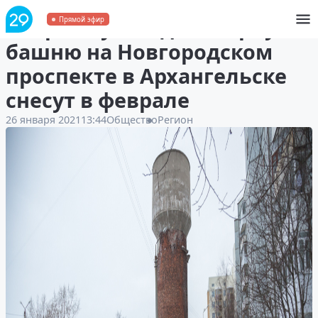
Аварийную водонапорную
Прямой эфир
башню на Новгородском
проспекте в Архангельске
снесут в феврале
26 января 2021
13:44
Общество
Регион