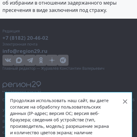
об избрании в отношении задержанного меры
пресечения в виде заключения под стражу.
Редакция
+7 (8182) 20-46-02
Электронная почта
info@region29.ru
Главный редактор — Журавлёв Константин Валерьевич
Сетевое издание «Информационное агентство Регион 29»,
© 2016–2026
Продолжая использовать наш сайт, вы даете
согласие на обработку пользовательских
Учредитель — общество с ограниченной ответственностью «Агентство
данных (IP-адрес; версия ОС; версия веб-
«Правда Севера».
браузера; сведения об устройстве (тип,
Выписка из реестра зарегистрированных средств массовой
производитель, модель); разрешение экрана
информации:
ЭЛ № ФС 77-74226
от 09.11.2018 выдано Федеральной
и количество цветов экрана; наличие
службой по надзору в сфере связи, информационных технологий