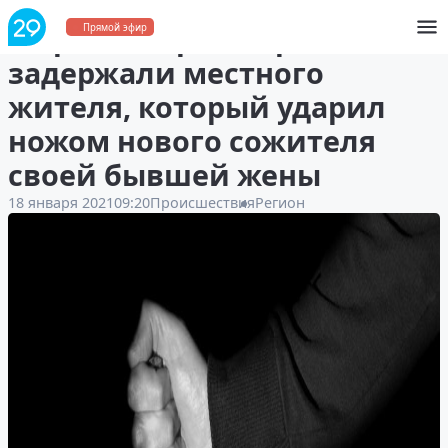
В Красноборском районе
Прямой эфир
задержали местного
жителя, который ударил
ножом нового сожителя
своей бывшей жены
18 января 2021
09:20
Происшествия
Регион