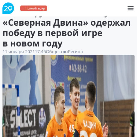
Мини-футбольный клуб
Прямой эфир
«Северная Двина» одержал
победу в первой игре
в новом году
11 января 2021
17:45
Общество
Регион