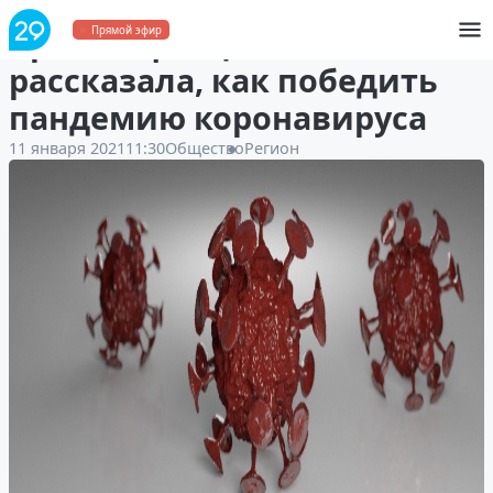
Врач-инфекционист
Прямой эфир
рассказала, как победить
пандемию коронавируса
11 января 2021
11:30
Общество
Регион