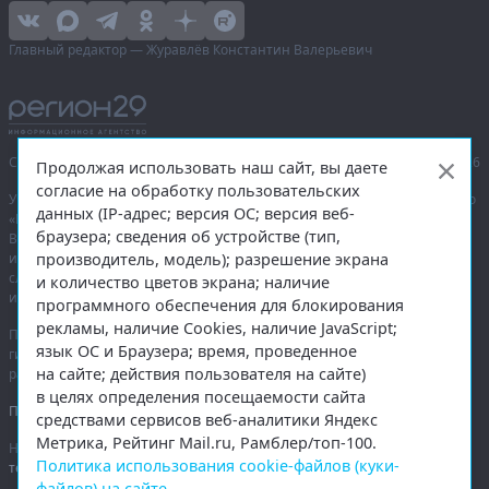
Главный редактор — Журавлёв Константин Валерьевич
Сетевое издание «Информационное агентство Регион 29»,
© 2016–2026
Продолжая использовать наш сайт, вы даете
согласие на обработку пользовательских
Учредитель — общество с ограниченной ответственностью «Агентство
данных (IP-адрес; версия ОС; версия веб-
«Правда Севера».
браузера; сведения об устройстве (тип,
Выписка из реестра зарегистрированных средств массовой
производитель, модель); разрешение экрана
информации:
ЭЛ № ФС 77-74226
от 09.11.2018 выдано Федеральной
службой по надзору в сфере связи, информационных технологий
и количество цветов экрана; наличие
и массовых коммуникаций (Роскомнадзор).
программного обеспечения для блокирования
рекламы, наличие Cookies, наличие JavaScript;
При полном или частичном использовании любых материалов
язык ОС и Браузера; время, проведенное
гиперссылка на
region29.ru
обязательна. Копирование материалов без
на сайте; действия пользователя на сайте)
разрешения администрации сайта запрещено.
в целях определения посещаемости сайта
Правовая информация
.
средствами сервисов веб-аналитики Яндекс
Метрика, Рейтинг Mail.ru, Рамблер/топ-100.
На информационном ресурсе применяются
рекомендательные
Политика использования cookie-файлов (куки-
технологии
.
файлов) на сайте
.