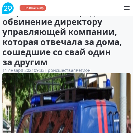
В Архангельске предъявили
Прямой эфир
обвинение директору
управляющей компании,
которая отвечала за дома,
сошедшие со свай один
за другим
11 января 2021
09:33
Происшествия
Регион