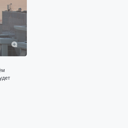
ём
удет