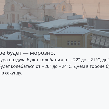
ре будет — морозно.
ра воздуха будет колебаться от −22° до −21°С, дн
будет колебаться от −26° до −24°С. Днём в городе б
в секунду.