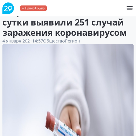
В Архангельской области за
Прямой эфир
сутки выявили 251 случай
заражения коронавирусом
4 января 2021
14:57
Общество
Регион