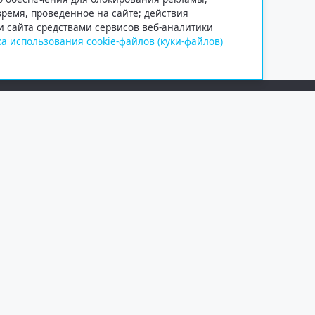
 время, проведенное на сайте; действия
и сайта средствами сервисов веб-аналитики
а использования cookie-файлов (куки-файлов)
Сетевое издание «Информационно
Учредитель — общество с ограни
Выписка из реестра зарегистрир
от 09.11.2018 выдано Федеральн
и массовых коммуникаций (Роск
При полном или частичном испо
обязательна. Копирование матер
Правовая информация
.