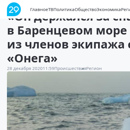
Главное
ТВ
Политика
Общество
Экономика
Рег
«Он держался за сп
в Баренцевом море
из членов экипажа 
«Онега»
28 декабря 2020
11:59
Происшествия
Регион