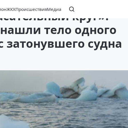
ион
ЖКХ
Происшествия
Медиа
асательный круг»:
 нашли тело одного
с затонувшего судна