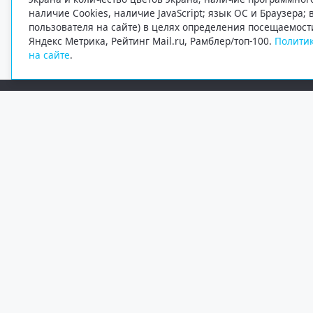
наличие Cookies, наличие JavaScript; язык ОС и Браузера;
пользователя на сайте) в целях определения посещаемост
Яндекс Метрика, Рейтинг Mail.ru, Рамблер/топ-100.
Политик
на сайте
.
Редакция
Электронная почта
+7 (8182) 20-46-02
info@region29.ru
Главный редактор — Журавлёв Константин Валерьевич