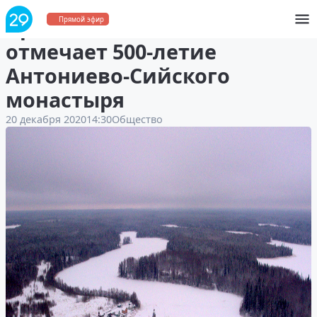
Архангельская область
Прямой эфир
отмечает 500-летие
Антониево-Сийского
монастыря
20 декабря 2020
14:30
Общество