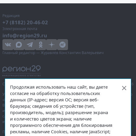
Редакция
+7 (8182) 20-46-02
Электронная почта
info@region29.ru
Главный редактор — Журавлёв Константин Валерьевич
Сетевое издание «Информационное агентство Регион 29»,
© 2016–2026
Продолжая использовать наш сайт, вы даете
согласие на обработку пользовательских
Учредитель — общество с ограниченной ответственностью «Агентство
данных (IP-адрес; версия ОС; версия веб-
«Правда Севера».
Выписка из реестра зарегистрированных средств массовой
браузера; сведения об устройстве (тип,
информации:
ЭЛ № ФС 77-74226
от 09.11.2018 выдано Федеральной
производитель, модель); разрешение экрана
службой по надзору в сфере связи, информационных технологий
и количество цветов экрана; наличие
и массовых коммуникаций (Роскомнадзор).
программного обеспечения для блокирования
рекламы, наличие Cookies, наличие JavaScript;
При полном или частичном использовании любых материалов