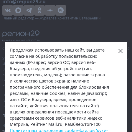
info@region29.ru
Главный редактор — Журавлёв Константин Валерьевич
Сетевое издание «Информационное агентство Регион 29»,
© 2016–2026
Продолжая использовать наш сайт, вы даете
согласие на обработку пользовательских
Учредитель — общество с ограниченной ответственностью «Агентство
данных (IP-адрес; версия ОС; версия веб-
«Правда Севера».
браузера; сведения об устройстве (тип,
Выписка из реестра зарегистрированных средств массовой
производитель, модель); разрешение экрана
информации:
ЭЛ № ФС 77-74226
от 09.11.2018 выдано Федеральной
службой по надзору в сфере связи, информационных технологий
и количество цветов экрана; наличие
и массовых коммуникаций (Роскомнадзор).
программного обеспечения для блокирования
рекламы, наличие Cookies, наличие JavaScript;
При полном или частичном использовании любых материалов
язык ОС и Браузера; время, проведенное
гиперссылка на
region29.ru
обязательна. Копирование материалов без
на сайте; действия пользователя на сайте)
разрешения администрации сайта запрещено.
в целях определения посещаемости сайта
Правовая информация
.
средствами сервисов веб-аналитики Яндекс
Метрика, Рейтинг Mail.ru, Рамблер/топ-100.
На информационном ресурсе применяются
рекомендательные
Политика использования cookie-файлов (куки-
технологии
.