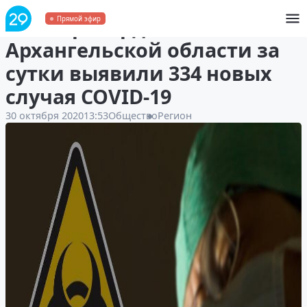
Снова рекорд: в
Прямой эфир
Архангельской области за
сутки выявили 334 новых
случая COVID-19
30 октября 2020
13:53
Общество
Регион