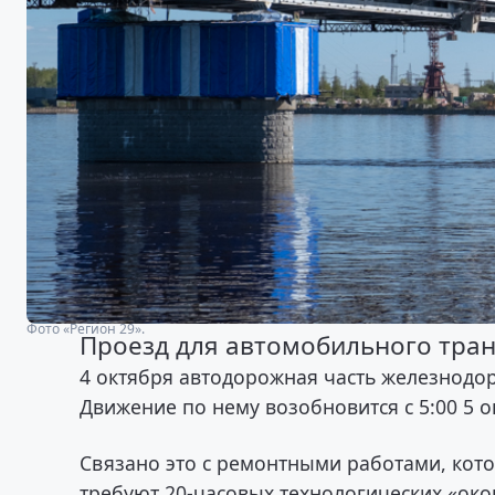
Фото «Регион 29».
Проезд для автомобильного транс
4 октября автодорожная часть железнодор
Движение по нему возобновится с 5:00 5 о
Связано это с ремонтными работами, ко
требуют 20-часовых технологических «ок