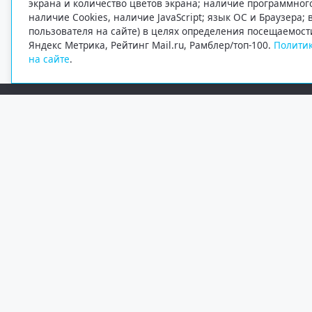
экрана и количество цветов экрана; наличие программно
наличие Cookies, наличие JavaScript; язык ОС и Браузера;
пользователя на сайте) в целях определения посещаемост
Яндекс Метрика, Рейтинг Mail.ru, Рамблер/топ-100.
Политик
на сайте
.
Редакция
Электронная почта
+7 (8182) 20-46-02
info@region29.ru
Главный редактор — Журавлёв Константин Валерьевич