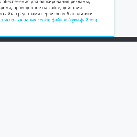
го обеспечения для блокирования рекламы,
 время, проведенное на сайте; действия
и сайта средствами сервисов веб-аналитики
а использования cookie-файлов (куки-файлов)
Сетевое издание «Информационно
Учредитель — общество с ограни
Выписка из реестра зарегистрир
от 09.11.2018 выдано Федеральн
и массовых коммуникаций (Роск
При полном или частичном испо
обязательна. Копирование матер
Правовая информация
.