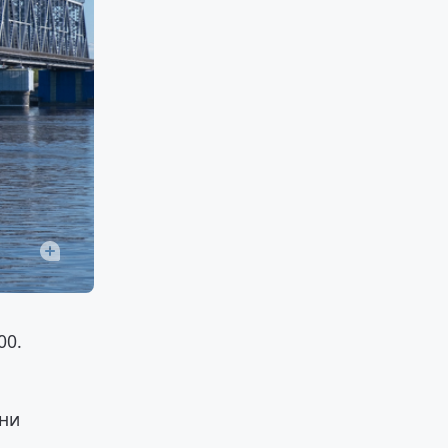
00.
Они