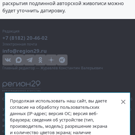
раскрытия подлинной авторской живописи можно
будет уточнить датировку.
Редакция
+7 (8182) 20-46-02
Электронная почта
info@region29.ru
Главный редактор — Журавлёв Константин Валерьевич
Сетевое издание «Информационное агентство Регион 29»,
© 2016–2026
Продолжая использовать наш сайт, вы даете
согласие на обработку пользовательских
Учредитель — общество с ограниченной ответственностью «Агентство
данных (IP-адрес; версия ОС; версия веб-
«Правда Севера».
браузера; сведения об устройстве (тип,
Выписка из реестра зарегистрированных средств массовой
информации:
ЭЛ № ФС 77-74226
от 09.11.2018 выдано Федеральной
производитель, модель); разрешение экрана
службой по надзору в сфере связи, информационных технологий
и количество цветов экрана; наличие