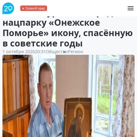
Житель Пурнемы передал
Прямой эфир
нацпарку «Онежское
Поморье» икону, спасённую
в советские годы
1 октября 2020
20:31
Общество
Регион