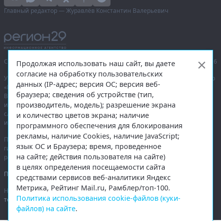
Главный редактор — Журавлёв Константин Валерьевич
Сетевое издание «Информационное агентство Регион 29»,
© 2016–2026
Продолжая использовать наш сайт, вы даете
согласие на обработку пользовательских
Учредитель — общество с ограниченной ответственностью «Агентство
данных (IP-адрес; версия ОС; версия веб-
«Правда Севера».
браузера; сведения об устройстве (тип,
Выписка из реестра зарегистрированных средств массовой
производитель, модель); разрешение экрана
информации:
ЭЛ № ФС 77-74226
от 09.11.2018 выдано Федеральной
службой по надзору в сфере связи, информационных технологий
и количество цветов экрана; наличие
и массовых коммуникаций (Роскомнадзор).
программного обеспечения для блокирования
рекламы, наличие Cookies, наличие JavaScript;
При полном или частичном использовании любых материалов
язык ОС и Браузера; время, проведенное
гиперссылка на
region29.ru
обязательна. Копирование материалов без
на сайте; действия пользователя на сайте)
разрешения администрации сайта запрещено.
в целях определения посещаемости сайта
Правовая информация
.
средствами сервисов веб-аналитики Яндекс
Метрика, Рейтинг Mail.ru, Рамблер/топ-100.
На информационном ресурсе применяются
рекомендательные
Политика использования cookie-файлов (куки-
технологии
.
файлов) на сайте
.