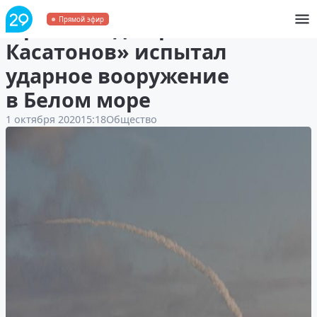
Фрегат «Адмирал
Прямой эфир
Касатонов» испытал
ударное вооружение
в Белом море
1 октября 2020
15:18
Общество