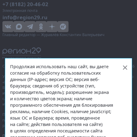
+7 (8182) 20-46-02
Электронная почта
info@region29.ru
Главный редактор — Журавлёв Константин Валерьевич
Продолжая использовать наш сайт, вы даете
Сетевое издание «Информационное агентство Регион 29»,
© 2016–2026
согласие на обработку пользовательских
Учредитель — общество с ограниченной ответственностью «Агентство
данных (IP-адрес; версия ОС; версия веб-
«Правда Севера».
браузера; сведения об устройстве (тип,
Выписка из реестра зарегистрированных средств массовой
производитель, модель); разрешение экрана
информации:
ЭЛ № ФС 77-74226
от 09.11.2018 выдано Федеральной
и количество цветов экрана; наличие
службой по надзору в сфере связи, информационных технологий
и массовых коммуникаций (Роскомнадзор).
программного обеспечения для блокирования
рекламы, наличие Cookies, наличие JavaScript;
При полном или частичном использовании любых материалов
язык ОС и Браузера; время, проведенное
гиперссылка на
region29.ru
обязательна. Копирование материалов без
на сайте; действия пользователя на сайте)
разрешения администрации сайта запрещено.
в целях определения посещаемости сайта
Правовая информация
.