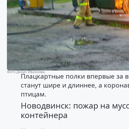
Фото Денис Ивахнова.
Плацкартные полки впервые за 
станут шире и длиннее, а коро
птицам.
Новодвинск: пожар на мус
контейнера