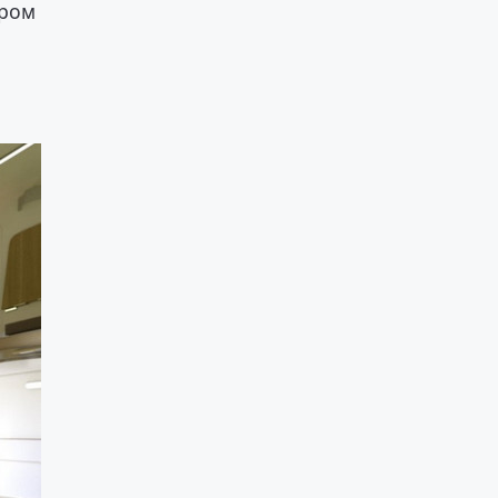
ором
,