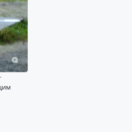
г
щим