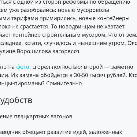
иться с одной из сторон реформы по обращению
всем уже разобрались: новые мусоровозы
овыми тарифами примирились, новые контейнеры
ока не срастается. То новодвинцам не хватает
бьют контейнер строительным мусором, что от зем
Последнее, кстати, случилось и нынешним утром. Ок
 улице Ворошилова загорелся.
дно на
фото
, сгорел полностью; второй — заметно
ии. Их замена обойдётся в 30-50 тысяч рублей. Кт
винцы-пироманы? Сомнительно.
 удобств
ение плацкартных вагонов.
реводчик обещает развитие идей, заложенных