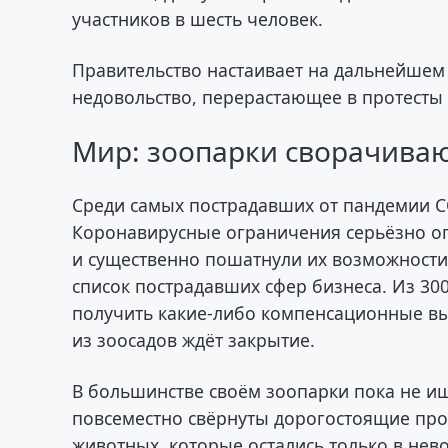
участников в шесть человек.
Правительство настаивает на дальнейшем 
недовольство, перерастающее в протесты 
Мир: зоопарки сворачиваю
Среди самых пострадавших от пандемии C
Коронавирусные ограничения серьёзно о
и существенно пошатнули их возможности
список пострадавших сфер бизнеса. Из 30
получить какие-либо компенсационные вы
из зоосадов ждёт закрытие.
В большинстве своём зоопарки пока не ищ
повсеместно свёрнуты дорогостоящие пр
животных, которые остались только в нев