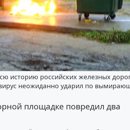
всю историю российских железных доро
навирус неожиданно ударил по вымираю
орной площадке повредил два