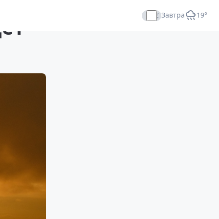
Завтра
+19°
дет
Прямой эфир