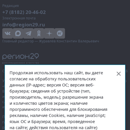
Редакция
+7 (8182) 20-46-02
Электронная почта
info@region29.ru
Главный редактор — Журавлёв Константин Валерьевич
Сетевое издание «Информационное агентство Регион 29»,
© 2016–2026
Продолжая использовать наш сайт, вы даете
согласие на обработку пользовательских
Учредитель — общество с ограниченной ответственностью «Агентство
данных (IP-адрес; версия ОС; версия веб-
«Правда Севера».
браузера; сведения об устройстве (тип,
Выписка из реестра зарегистрированных средств массовой
информации:
ЭЛ № ФС 77-74226
от 09.11.2018 выдано Федеральной
производитель, модель); разрешение экрана
службой по надзору в сфере связи, информационных технологий
и количество цветов экрана; наличие
и массовых коммуникаций (Роскомнадзор).
программного обеспечения для блокирования
рекламы, наличие Cookies, наличие JavaScript;
При полном или частичном использовании любых материалов
язык ОС и Браузера; время, проведенное
гиперссылка на
region29.ru
обязательна. Копирование материалов без
на сайте; действия пользователя на сайте)
разрешения администрации сайта запрещено.