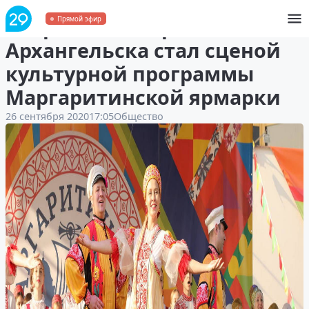
Петровский парк
Прямой эфир
Архангельска стал сценой
культурной программы
Маргаритинской ярмарки
26 сентября 2020
17:05
Общество