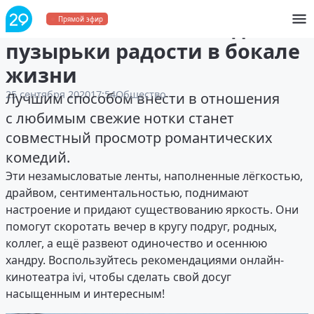
Романтические комедии:
Прямой эфир
пузырьки радости в бокале
жизни
25 сентября 2020
17:54
Общество
Лучшим способом внести в отношения
с любимым свежие нотки станет
совместный просмотр романтических
комедий.
Эти незамысловатые ленты, наполненные лёгкостью,
драйвом, сентиментальностью, поднимают
настроение и придают существованию яркость. Они
помогут скоротать вечер в кругу подруг, родных,
коллег, а ещё развеют одиночество и осеннюю
хандру. Воспользуйтесь рекомендациями онлайн-
кинотеатра ivi, чтобы сделать свой досуг
насыщенным и интересным!