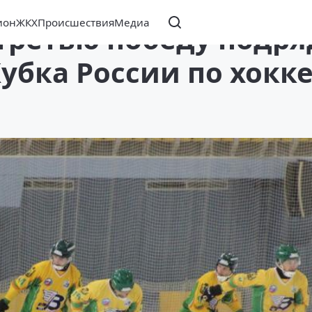
ион
ЖКХ
Происшествия
Медиа
третью победу подря
Кубка России по хокк