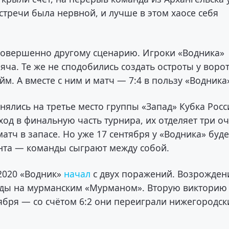
встречи была нервной, и лучше в этом хаосе себя
совершенно другому сценарию. Игроки «Водника»
яча. Те же не сподобились создать остроты у воро
йм. А вместе с ним и матч — 7:4 в пользу «Водника
ялись на третье место группы «Запад» Кубка Росс
ход в финальную часть турнира, их отделяет три оч
атч в запасе. Но уже 17 сентября у «Водника» буде
ента — команды сыграют между собой.
-2020 «Водник»
начал
с двух поражений. Возрожден
еды на мурманским «Мурманом». Вторую викторию
ября — со счётом 6:2 они переиграли нижегородск