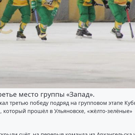
етье место группы «Запад».
жал третью победу подряд на групповом этапе Куб
е, который прошёл в Ульяновске, «жёлто-зелёные»
ткрыли счёт, на перерыв команда из Архангельска 