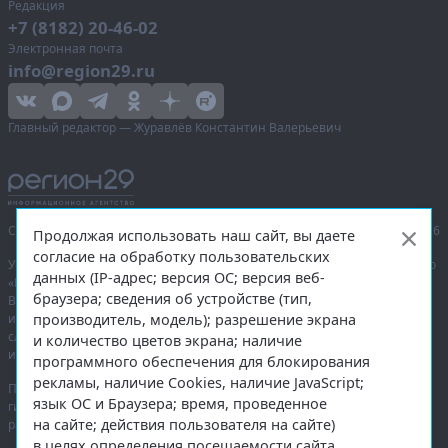
Редакция
+7 (8182) 20-46-02
Электронная почта
info@region29.ru
Главный редактор — Журавлёв Константин Валерьевич
Сетевое издание «Информационное агентство Регион 29»,
© 2016–2026
Продолжая использовать наш сайт, вы даете
согласие на обработку пользовательских
Учредитель — общество с ограниченной ответственностью «Агентство
данных (IP-адрес; версия ОС; версия веб-
«Правда Севера».
браузера; сведения об устройстве (тип,
Выписка из реестра зарегистрированных средств массовой
производитель, модель); разрешение экрана
информации:
ЭЛ № ФС 77-74226
от 09.11.2018 выдано Федеральной
службой по надзору в сфере связи, информационных технологий
и количество цветов экрана; наличие
и массовых коммуникаций (Роскомнадзор).
программного обеспечения для блокирования
рекламы, наличие Cookies, наличие JavaScript;
При полном или частичном использовании любых материалов
язык ОС и Браузера; время, проведенное
гиперссылка на
region29.ru
обязательна. Копирование материалов без
на сайте; действия пользователя на сайте)
разрешения администрации сайта запрещено.
в целях определения посещаемости сайта