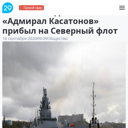
Новейший фрегат
Прямой эфир
«Адмирал Касатонов»
прибыл на Северный флот
16 сентября 2020
09:09
Общество