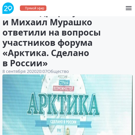
Александр Цыбульский
Прямой эфир
и Михаил Мурашко
ответили на вопросы
участников форума
«Арктика. Сделано
в России»
8 сентября 2020
20:07
Общество