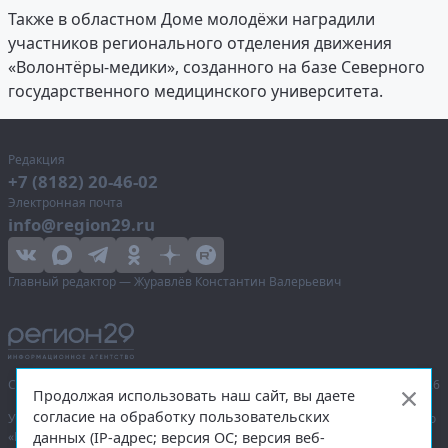
Также в областном Доме молодёжи наградили
участников регионального отделения движения
«Волонтёры-медики», созданного на базе Северного
государственного медицинского университета.
Редакция
+7 (8182) 20-46-02
Электронная почта
info@region29.ru
Главный редактор — Журавлёв Константин Валерьевич
Сетевое издание «Информационное агентство Регион 29»,
© 2016–2026
Продолжая использовать наш сайт, вы даете
согласие на обработку пользовательских
Учредитель — общество с ограниченной ответственностью «Агентство
данных (IP-адрес; версия ОС; версия веб-
«Правда Севера».