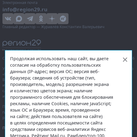
Электронная почта
info@region29.ru
Главный редактор — Журавлёв Константин Валерьевич
Продолжая использовать наш сайт, вы даете
Сетевое издание «Информационное агентство Регион 29»,
© 2016–2026
согласие на обработку пользовательских
Учредитель — общество с ограниченной ответственностью «Агентство
данных (IP-адрес; версия ОС; версия веб-
«Правда Севера».
браузера; сведения об устройстве (тип,
Выписка из реестра зарегистрированных средств массовой
производитель, модель); разрешение экрана
информации:
ЭЛ № ФС 77-74226
от 09.11.2018 выдано Федеральной
и количество цветов экрана; наличие
службой по надзору в сфере связи, информационных технологий
и массовых коммуникаций (Роскомнадзор).
программного обеспечения для блокирования
рекламы, наличие Cookies, наличие JavaScript;
При полном или частичном использовании любых материалов
язык ОС и Браузера; время, проведенное
гиперссылка на
region29.ru
обязательна. Копирование материалов без
на сайте; действия пользователя на сайте)
разрешения администрации сайта запрещено.
в целях определения посещаемости сайта
Правовая информация
.
средствами сервисов веб-аналитики Яндекс
Метрика, Рейтинг Mail.ru, Рамблер/топ-100.