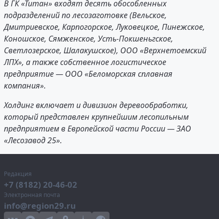
В ГК «Титан» входят десять обособленных
подразделений по лесозаготовке (Вельское,
Дмитриевское, Карпогорское, Луковецкое, Пинежское,
Коношское, Сямженское, Усть-Покшеньгское,
Светлозерское, Шалакушское), ООО «Верхнетоемский
ЛПХ», а также собственное логистическое
предприятие — ООО «Беломорская сплавная
компания».
Холдинг включает и дивизион деревообработки,
который представлен крупнейшим лесопильным
предприятием в Европейской части России — ЗАО
«Лесозавод 25».
Редакция
+7 (8182) 20-46-02
Электронная почта
info@region29.ru