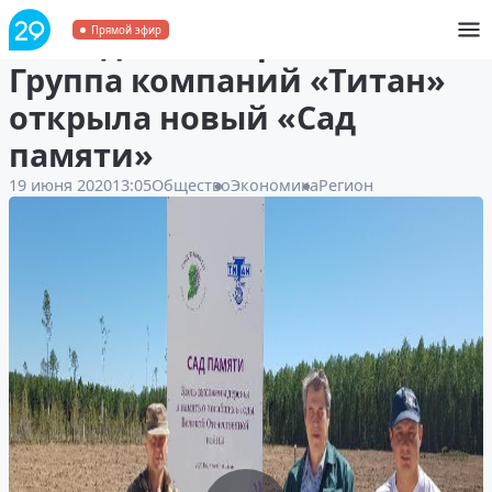
В Няндомском районе
Прямой эфир
Группа компаний «Титан»
открыла новый «Сад
памяти»
19 июня 2020
13:05
Общество
Экономика
Регион