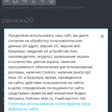
Главный редактор — Журавлёв Константин Валерьевич
Сетевое издание «Информационное агентство Регион 29»,
© 2016–2026
Продолжая использовать наш сайт, вы даете
согласие на обработку пользовательских
Учредитель — общество с ограниченной ответственностью «Агентство
данных (IP-адрес; версия ОС; версия веб-
«Правда Севера».
Выписка из реестра зарегистрированных средств массовой
браузера; сведения об устройстве (тип,
информации:
ЭЛ № ФС 77-74226
от 09.11.2018 выдано Федеральной
производитель, модель); разрешение экрана
службой по надзору в сфере связи, информационных технологий
и количество цветов экрана; наличие
и массовых коммуникаций (Роскомнадзор).
программного обеспечения для блокирования
рекламы, наличие Cookies, наличие JavaScript;
При полном или частичном использовании любых материалов
язык ОС и Браузера; время, проведенное
гиперссылка на
region29.ru
обязательна. Копирование материалов без
разрешения администрации сайта запрещено.
на сайте; действия пользователя на сайте)
в целях определения посещаемости сайта
Правовая информация
.
средствами сервисов веб-аналитики Яндекс
Метрика, Рейтинг Mail.ru, Рамблер/топ-100.
На информационном ресурсе применяются
рекомендательные
технологии
.
Политика использования cookie-файлов (куки-
файлов) на сайте
.