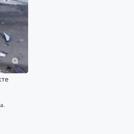
кте
a.