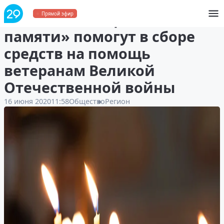
Участники акции «Свеча
Прямой эфир
памяти» помогут в сборе
средств на помощь
ветеранам Великой
Отечественной войны
16 июня 2020
11:58
Общество
Регион