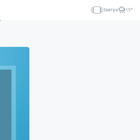
Завтра
+15°
ь
Прямой эфир