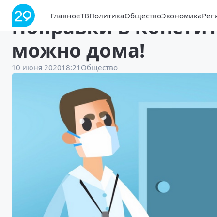
Главное
ТВ
Политика
Общество
Экономика
Рег
Поправки в Консти
можно дома!
10 июня 2020
18:21
Общество