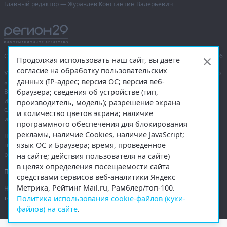
Главный редактор — Журавлёв Константин Валерьевич
Сетевое издание «Информационное агентство Регион 29»,
© 2016–2026
Продолжая использовать наш сайт, вы даете
согласие на обработку пользовательских
Учредитель — общество с ограниченной ответственностью «Агентство
данных (IP-адрес; версия ОС; версия веб-
«Правда Севера».
браузера; сведения об устройстве (тип,
Выписка из реестра зарегистрированных средств массовой
информации:
ЭЛ № ФС 77-74226
от 09.11.2018 выдано Федеральной
производитель, модель); разрешение экрана
службой по надзору в сфере связи, информационных технологий
и количество цветов экрана; наличие
и массовых коммуникаций (Роскомнадзор).
программного обеспечения для блокирования
рекламы, наличие Cookies, наличие JavaScript;
При полном или частичном использовании любых материалов
язык ОС и Браузера; время, проведенное
гиперссылка на
region29.ru
обязательна. Копирование материалов без
разрешения администрации сайта запрещено.
на сайте; действия пользователя на сайте)
в целях определения посещаемости сайта
Правовая информация
.
средствами сервисов веб-аналитики Яндекс
Метрика, Рейтинг Mail.ru, Рамблер/топ-100.
На информационном ресурсе применяются
рекомендательные
Политика использования cookie-файлов (куки-
технологии
.
файлов) на сайте
.