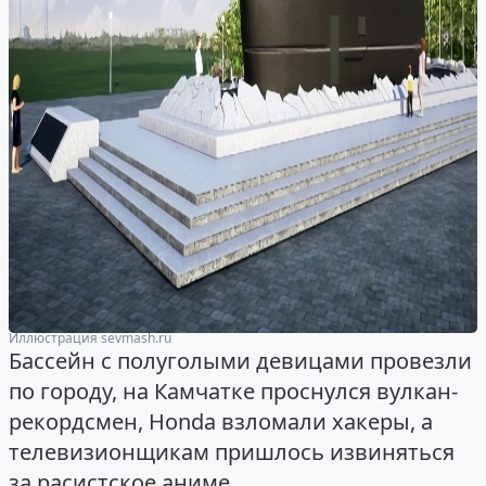
Иллюстрация sevmash.ru
Бассейн с полуголыми девицами провезли
по городу, на Камчатке проснулся вулкан-
рекордсмен, Honda взломали хакеры, а
телевизионщикам пришлось извиняться
за расистское аниме.