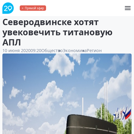
Пока вы спали: в
Прямой эфир
Северодвинске хотят
увековечить титановую
АПЛ
10 июня 2020
09:20
Общество
Экономика
Регион